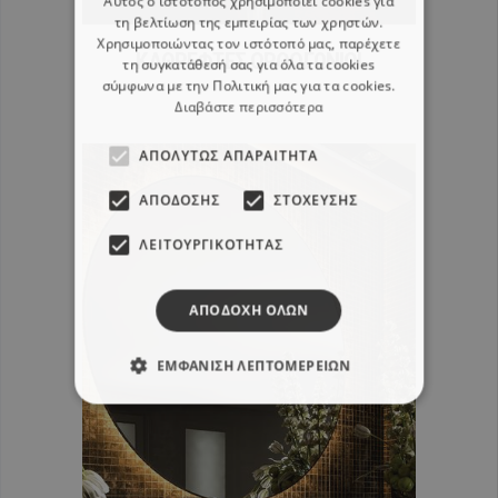
Αυτός ο ιστότοπος χρησιμοποιεί cookies για
τη βελτίωση της εμπειρίας των χρηστών.
Χρησιμοποιώντας τον ιστότοπό μας, παρέχετε
ΚΑΘΡΕΦΤΕΣ ΟΡΘΟΓΩΝΙΟΙ
τη συγκατάθεσή σας για όλα τα cookies
σύμφωνα με την Πολιτική μας για τα cookies.
Διαβάστε περισσότερα
ΑΠΟΛΎΤΩΣ ΑΠΑΡΑΊΤΗΤΑ
ΑΠΌΔΟΣΗΣ
ΣΤΌΧΕΥΣΗΣ
ΛΕΙΤΟΥΡΓΙΚΌΤΗΤΑΣ
ΑΠΟΔΟΧΉ ΌΛΩΝ
ΕΜΦΆΝΙΣΗ ΛΕΠΤΟΜΕΡΕΙΏΝ